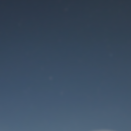
Der Wartungsmodus
ist eingeschaltet
Site will be available soon. Thank you for your patience!
Benutzeranmeldung