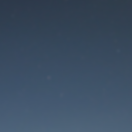
Der Wartungsmodus is
eingeschaltet
Site will be available soon. Thank you for your patience!
Passwort zurücksetzen