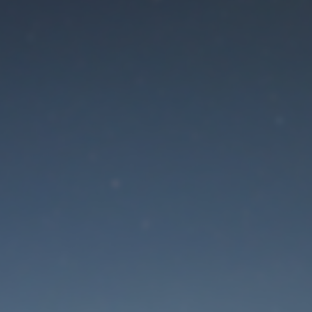
Der Wartungsmodus is
eingeschaltet
Site will be available soon. Thank you for your patience!
Passwort zurücksetzen