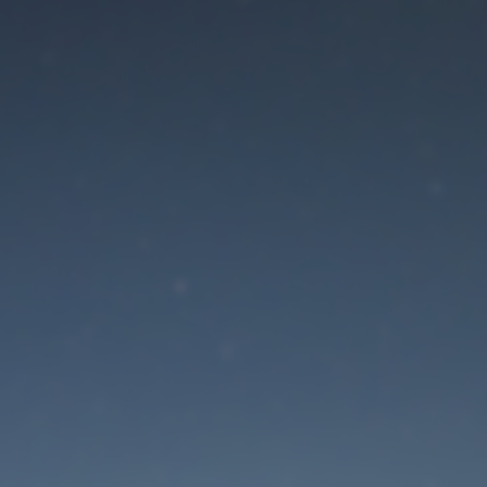
Der Wartungsmodus is
eingeschaltet
Site will be available soon. Thank you for your patience!
Passwort zurücksetzen