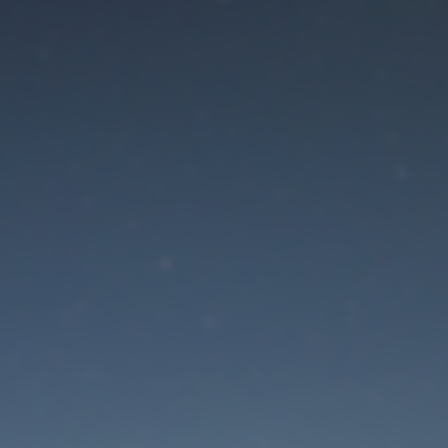
Der Wartungsmodus is
eingeschaltet
Site will be available soon. Thank you for your patience!
Passwort zurücksetzen