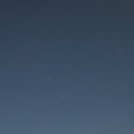
Der Wartungsmodus is
eingeschaltet
Site will be available soon. Thank you for your patience!
Passwort zurücksetzen