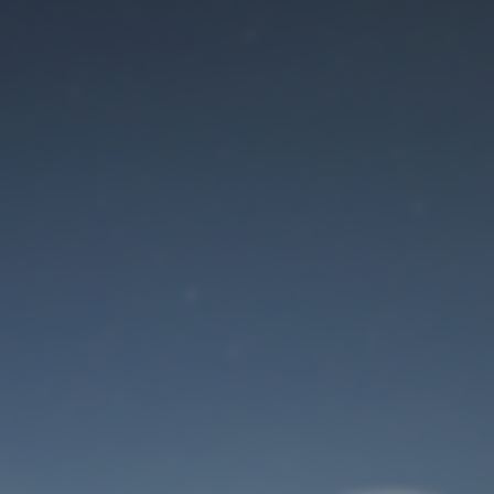
Der Wartungsmodus
ist eingeschaltet
Site will be available soon. Thank you for your patience!
Benutzeranmeldung