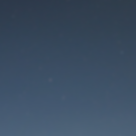
Der Wartungsmodus is
eingeschaltet
Site will be available soon. Thank you for your patience!
Passwort zurücksetzen