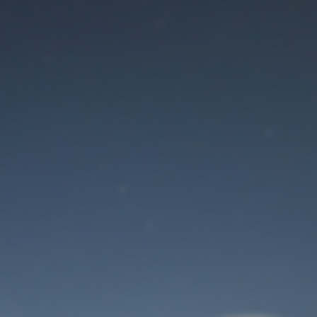
Der Wartungsmodus
ist eingeschaltet
Site will be available soon. Thank you for your patience!
Benutzeranmeldung