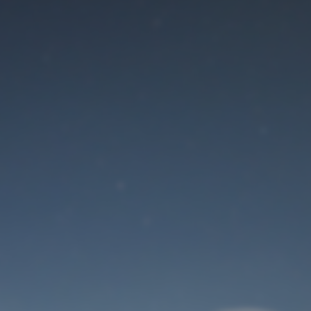
Der Wartungsmodus
ist eingeschaltet
Site will be available soon. Thank you for your patience!
Benutzeranmeldung