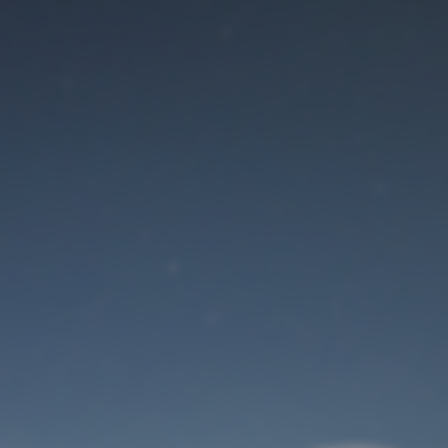
Der Wartungsmodus
ist eingeschaltet
Site will be available soon. Thank you for your patience!
Benutzeranmeldung