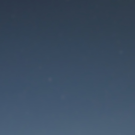
Der Wartungsmodus is
eingeschaltet
Site will be available soon. Thank you for your patience!
Passwort zurücksetzen