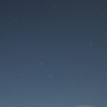
Der Wartungsmodus
ist eingeschaltet
Site will be available soon. Thank you for your patience!
Benutzeranmeldung