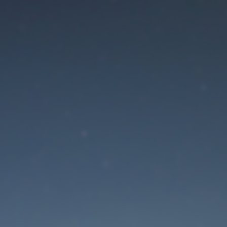
Der Wartungsmodus is
eingeschaltet
Site will be available soon. Thank you for your patience!
Passwort zurücksetzen