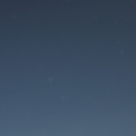
Der Wartungsmodus is
eingeschaltet
Site will be available soon. Thank you for your patience!
Passwort zurücksetzen