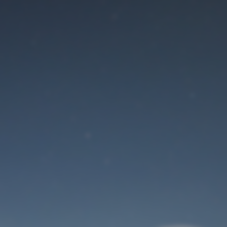
Der Wartungsmodus
ist eingeschaltet
Site will be available soon. Thank you for your patience!
Benutzeranmeldung