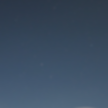
Der Wartungsmodus
ist eingeschaltet
Site will be available soon. Thank you for your patience!
Benutzeranmeldung