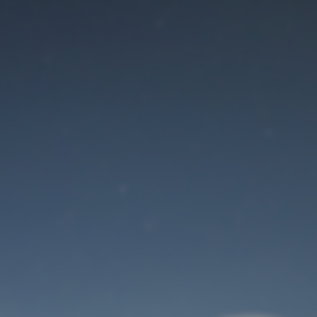
Der Wartungsmodus
ist eingeschaltet
Site will be available soon. Thank you for your patience!
Benutzeranmeldung