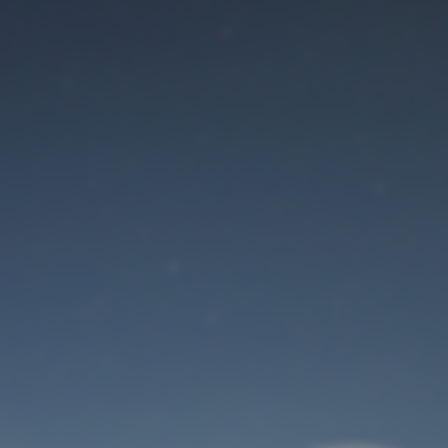
Der Wartungsmodus
ist eingeschaltet
Site will be available soon. Thank you for your patience!
Benutzeranmeldung