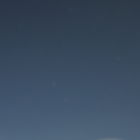
Der Wartungsmodus
ist eingeschaltet
Site will be available soon. Thank you for your patience!
Benutzeranmeldung