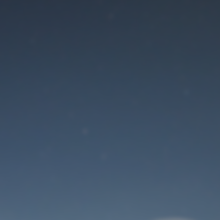
Der Wartungsmodus
ist eingeschaltet
Site will be available soon. Thank you for your patience!
Benutzeranmeldung