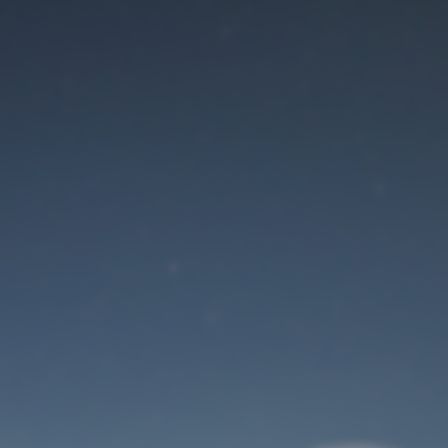
Der Wartungsmodus
ist eingeschaltet
Site will be available soon. Thank you for your patience!
Benutzeranmeldung