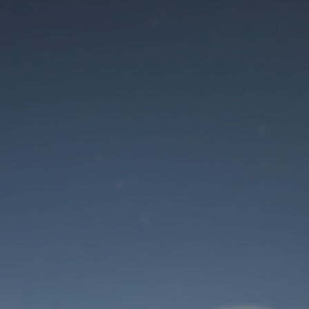
Der Wartungsmodus
ist eingeschaltet
Site will be available soon. Thank you for your patience!
Benutzeranmeldung