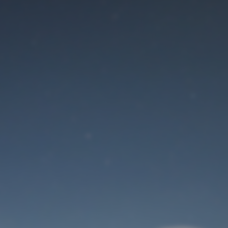
Der Wartungsmodus
ist eingeschaltet
Site will be available soon. Thank you for your patience!
Benutzeranmeldung