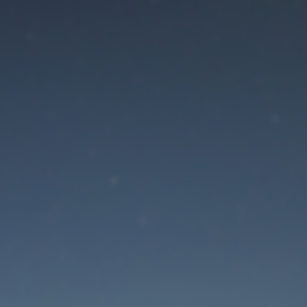
Der Wartungsmodus is
eingeschaltet
Site will be available soon. Thank you for your patience!
Passwort zurücksetzen