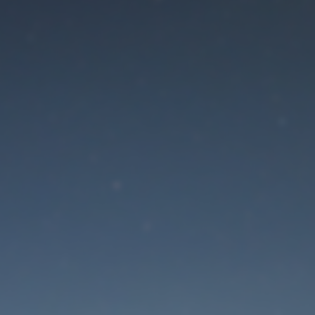
Der Wartungsmodus is
eingeschaltet
Site will be available soon. Thank you for your patience!
Passwort zurücksetzen