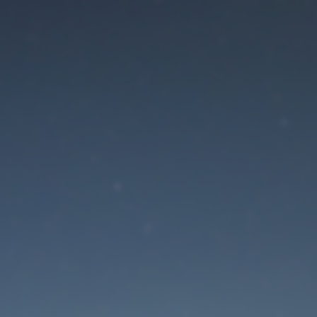
Der Wartungsmodus is
eingeschaltet
Site will be available soon. Thank you for your patience!
Passwort zurücksetzen