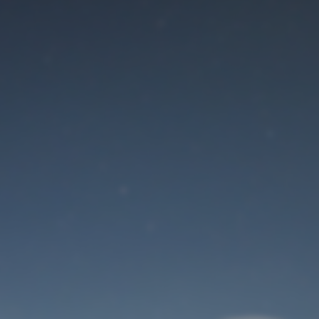
Der Wartungsmodus
ist eingeschaltet
Site will be available soon. Thank you for your patience!
Benutzeranmeldung