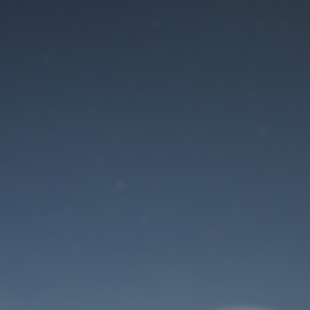
Der Wartungsmodus
ist eingeschaltet
Site will be available soon. Thank you for your patience!
Benutzeranmeldung