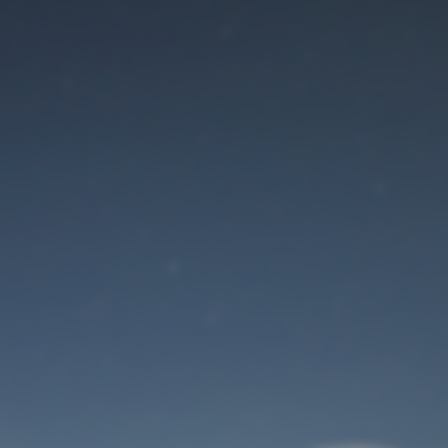
Der Wartungsmodus
ist eingeschaltet
Site will be available soon. Thank you for your patience!
Benutzeranmeldung