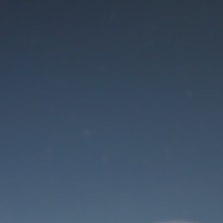
Der Wartungsmodus
ist eingeschaltet
Site will be available soon. Thank you for your patience!
Benutzeranmeldung