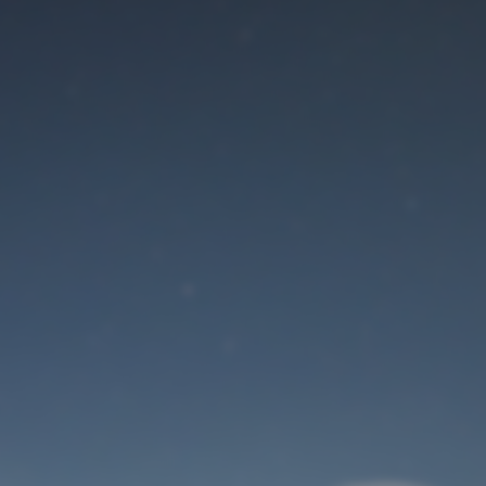
Der Wartungsmodus
ist eingeschaltet
Site will be available soon. Thank you for your patience!
Benutzeranmeldung