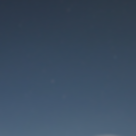
Der Wartungsmodus
ist eingeschaltet
Site will be available soon. Thank you for your patience!
Benutzeranmeldung