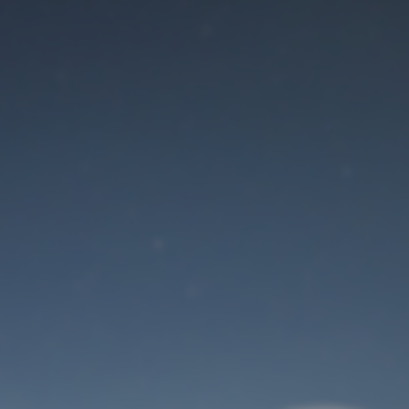
Der Wartungsmodus
ist eingeschaltet
Site will be available soon. Thank you for your patience!
Benutzeranmeldung