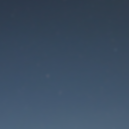
Der Wartungsmodus is
eingeschaltet
Site will be available soon. Thank you for your patience!
Passwort zurücksetzen