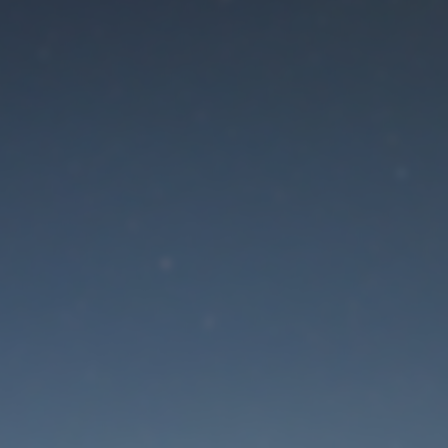
Der Wartungsmodus is
eingeschaltet
Site will be available soon. Thank you for your patience!
Passwort zurücksetzen