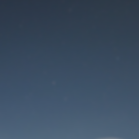
Der Wartungsmodus
ist eingeschaltet
Site will be available soon. Thank you for your patience!
Benutzeranmeldung