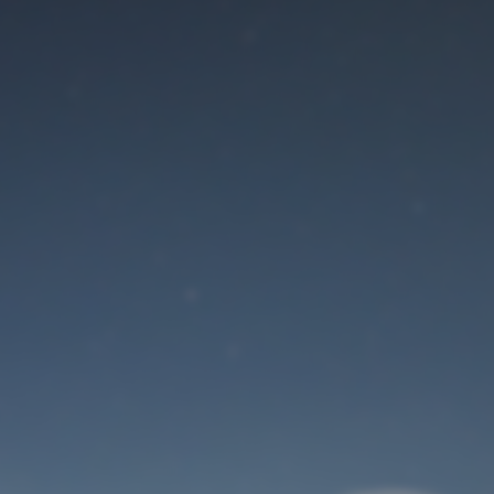
Der Wartungsmodus
ist eingeschaltet
Site will be available soon. Thank you for your patience!
Benutzeranmeldung