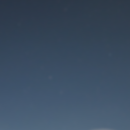
Der Wartungsmodus
ist eingeschaltet
Site will be available soon. Thank you for your patience!
Benutzeranmeldung