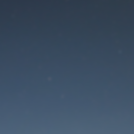
Der Wartungsmodus is
eingeschaltet
Site will be available soon. Thank you for your patience!
Passwort zurücksetzen