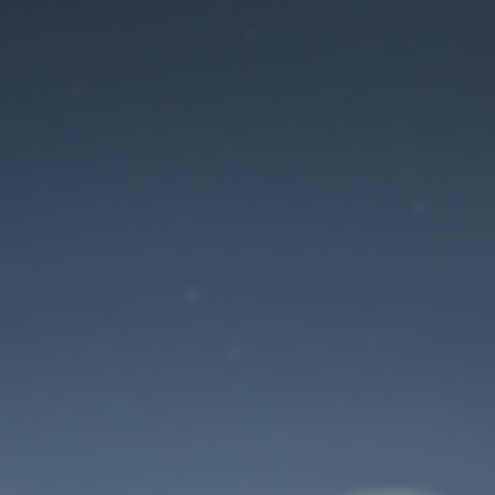
Der Wartungsmodus
ist eingeschaltet
Site will be available soon. Thank you for your patience!
Benutzeranmeldung