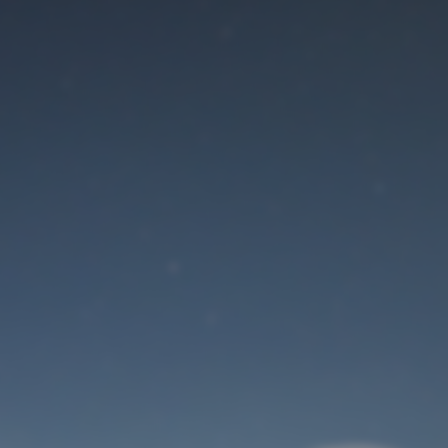
Der Wartungsmodus
ist eingeschaltet
Site will be available soon. Thank you for your patience!
Benutzeranmeldung