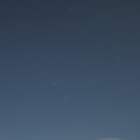
Der Wartungsmodus
ist eingeschaltet
Site will be available soon. Thank you for your patience!
Benutzeranmeldung