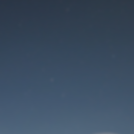
Der Wartungsmodus
ist eingeschaltet
Site will be available soon. Thank you for your patience!
Benutzeranmeldung