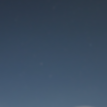
Der Wartungsmodus
ist eingeschaltet
Site will be available soon. Thank you for your patience!
Benutzeranmeldung