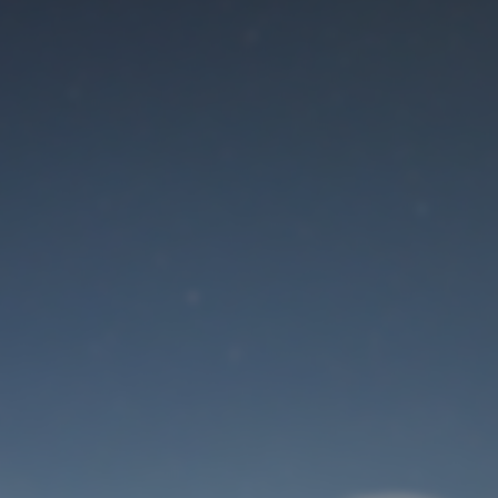
Der Wartungsmodus
ist eingeschaltet
Site will be available soon. Thank you for your patience!
Benutzeranmeldung