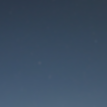
Der Wartungsmodus is
eingeschaltet
Site will be available soon. Thank you for your patience!
Passwort zurücksetzen