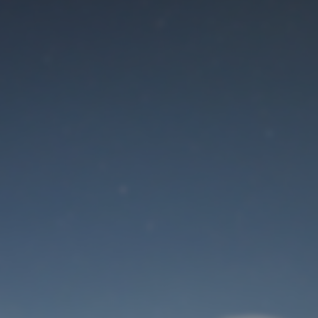
Der Wartungsmodus
ist eingeschaltet
Site will be available soon. Thank you for your patience!
Benutzeranmeldung