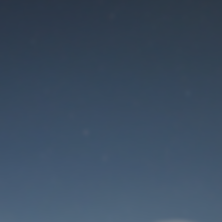
Der Wartungsmodus
ist eingeschaltet
Site will be available soon. Thank you for your patience!
Benutzeranmeldung