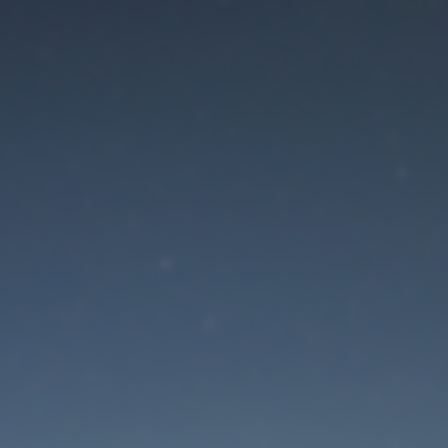
Der Wartungsmodus is
eingeschaltet
Site will be available soon. Thank you for your patience!
Passwort zurücksetzen